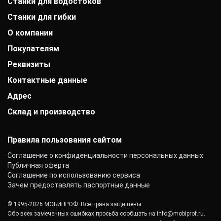
Станки для водостоков
Станки для гибки
О компании
Покупателям
История компании
Дипломы и патенты
Реквизиты
Оплата
Выставки
Доставка
Заказчики
Контактные данные
АО «Райффайзенбанк»
Гарантии
Отзывы
г. Москва
Акции
Адрес
+7 (800) 333-41-10
Вакансии
Р/с: 40702810000000001118
Монтаж фальцевой кровли
info@mobiprof.ru
Контакты
К/с: 30101810200000000700
Склад и производство
г. Орел, Керамический переулок, 7Е
Статьи
График работы:
БИК: 044525700 ИНН: 7725850431
Новости
Пн.-Пт.: с 9:00 до 17:00
142103, г. Подольск, ул. Рощинская, д. 22
КПП: 775101001
ОКПО: 40276717
Правила пользования сайтом
Соглашение о конфиденциальности персональных данных
Публичная оферта
Соглашение по использованию сервиса
Зачем предоставлять паспортные данные
© 1995-2026 МОБИПРОФ. Все права защищены.
Обо всех замеченных ошибках просьба сообщать на
info@mobiprof.ru
.