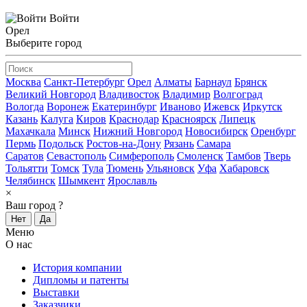
Войти
Орел
Выберите город
Москва
Санкт-Петербург
Орел
Алматы
Барнаул
Брянск
Великий Новгород
Владивосток
Владимир
Волгоград
Вологда
Воронеж
Екатеринбург
Иваново
Ижевск
Иркутск
Казань
Калуга
Киров
Краснодар
Красноярск
Липецк
Махачкала
Минск
Нижний Новгород
Новосибирск
Оренбург
Пермь
Подольск
Ростов-на-Дону
Рязань
Самара
Саратов
Севастополь
Симферополь
Смоленск
Тамбов
Тверь
Тольятти
Томск
Тула
Тюмень
Ульяновск
Уфа
Хабаровск
Челябинск
Шымкент
Ярославль
×
Ваш город
?
Нет
Да
Меню
О нас
История компании
Дипломы и патенты
Выставки
Заказчики