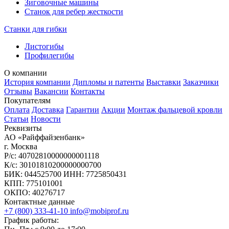
Зиговочные машины
Станок для ребер жесткости
Станки для гибки
Листогибы
Профилегибы
О компании
История компании
Дипломы и патенты
Выставки
Заказчики
Отзывы
Вакансии
Контакты
Покупателям
Оплата
Доставка
Гарантии
Акции
Монтаж фальцевой кровли
Статьи
Новости
Реквизиты
АО «Райффайзенбанк»
г. Москва
Р/с: 40702810000000001118
К/с: 30101810200000000700
БИК: 044525700 ИНН: 7725850431
КПП: 775101001
ОКПО: 40276717
Контактные данные
+7 (800) 333-41-10
info@mobiprof.ru
График работы: