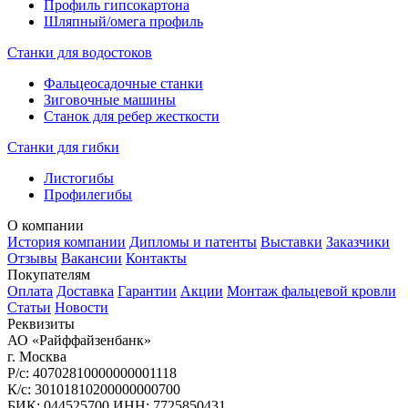
Профиль гипсокартона
Шляпный/омега профиль
Станки для водостоков
Фальцеосадочные станки
Зиговочные машины
Станок для ребер жесткости
Станки для гибки
Листогибы
Профилегибы
О компании
История компании
Дипломы и патенты
Выставки
Заказчики
Отзывы
Вакансии
Контакты
Покупателям
Оплата
Доставка
Гарантии
Акции
Монтаж фальцевой кровли
Статьи
Новости
Реквизиты
АО «Райффайзенбанк»
г. Москва
Р/с: 40702810000000001118
К/с: 30101810200000000700
БИК: 044525700 ИНН: 7725850431