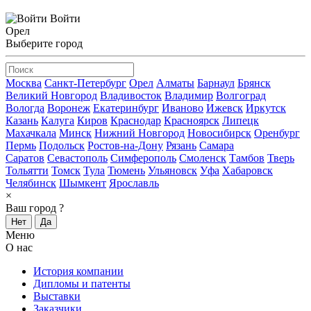
Войти
Орел
Выберите город
Москва
Санкт-Петербург
Орел
Алматы
Барнаул
Брянск
Великий Новгород
Владивосток
Владимир
Волгоград
Вологда
Воронеж
Екатеринбург
Иваново
Ижевск
Иркутск
Казань
Калуга
Киров
Краснодар
Красноярск
Липецк
Махачкала
Минск
Нижний Новгород
Новосибирск
Оренбург
Пермь
Подольск
Ростов-на-Дону
Рязань
Самара
Саратов
Севастополь
Симферополь
Смоленск
Тамбов
Тверь
Тольятти
Томск
Тула
Тюмень
Ульяновск
Уфа
Хабаровск
Челябинск
Шымкент
Ярославль
×
Ваш город
?
Нет
Да
Меню
О нас
История компании
Дипломы и патенты
Выставки
Заказчики