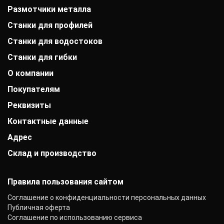
Размотчики металла
Станки для профилей
Станки для водостоков
Станки для гибки
О компании
Покупателям
История компании
Дипломы и патенты
Реквизиты
Оплата
Выставки
Доставка
Заказчики
Контактные данные
АО «Райффайзенбанк»
Гарантии
Отзывы
г. Москва
Акции
Адрес
+7 (800) 333-41-10
Вакансии
Р/с: 40702810000000001118
Монтаж фальцевой кровли
info@mobiprof.ru
Контакты
К/с: 30101810200000000700
Склад и производство
г. Орел, Керамический переулок, 7Е
Статьи
График работы:
БИК: 044525700 ИНН: 7725850431
Новости
Пн.-Пт.: с 9:00 до 17:00
142103, г. Подольск, ул. Рощинская, д. 22
КПП: 775101001
ОКПО: 40276717
Правила пользования сайтом
Соглашение о конфиденциальности персональных данных
Публичная оферта
Соглашение по использованию сервиса