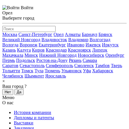
Войти
Орел
Выберите город
Москва
Санкт-Петербург
Орел
Алматы
Барнаул
Брянск
Великий Новгород
Владивосток
Владимир
Волгоград
Вологда
Воронеж
Екатеринбург
Иваново
Ижевск
Иркутск
Казань
Калуга
Киров
Краснодар
Красноярск
Липецк
Махачкала
Минск
Нижний Новгород
Новосибирск
Оренбург
Пермь
Подольск
Ростов-на-Дону
Рязань
Самара
Саратов
Севастополь
Симферополь
Смоленск
Тамбов
Тверь
Тольятти
Томск
Тула
Тюмень
Ульяновск
Уфа
Хабаровск
Челябинск
Шымкент
Ярославль
×
Ваш город
?
Нет
Да
Меню
О нас
История компании
Дипломы и патенты
Выставки
Заказчики