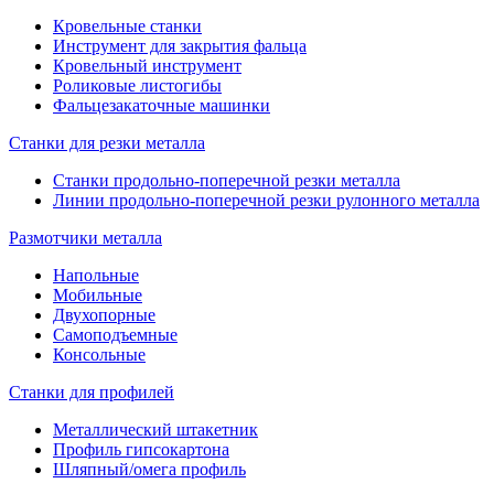
графическое с сенсорным экраном;
Кровельные станки
соответствие стандартам EС.
Инструмент для закрытия фальца
Кровельный инструмент
Роликовые листогибы
Фальцезакаточные машинки
Станки для резки металла
Станки продольно-поперечной резки металла
Линии продольно-поперечной резки рулонного металла
Размотчики металла
Напольные
Мобильные
Двухопорные
Самоподъемные
Консольные
Станки для профилей
Металлический штакетник
Профиль гипсокартона
Шляпный/омега профиль