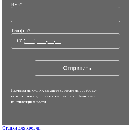
Имя
*
гидравлический роликовый нож мощностью 3 мм на
всю длину станка;
возможность изготавливать профили большой длины,
благодаря чему отпадает необходимость соединения
Телефон
*
нескольких профилей в один;
переменная скорость и автоматическая коррекция угла
гиба в зависимости от толщины материала (90°/с);
срабатывание электронной защиты в случае опасного
приближения оператора к рабочим инструментам
(стандарты ЕС 2009);
устойчивый станок с широкой рамой для большей
жесткости
глубина подачи: 1300 мм;
Нажимая на кнопку, вы даёте согласие на обработку
персональных данных и соглашаетесь с
Политикой
максимальный угол гиба 135°;
конфиденциальности
раскрытие прижима 200 мм;
прижим из твердой закаленной стали (42СD4);
управление станком с 2х разных точек;
2 варианта ЧПУ на выбор: классическое Siemens или
Станки для кровли