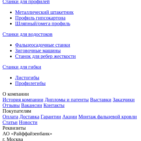
Станки для профилей
Металлический штакетник
Профиль гипсокартона
Шляпный/омега профиль
Станки для водостоков
Фальцеосадочные станки
Зиговочные машины
Станок для ребер жесткости
Станки для гибки
Листогибы
Профилегибы
О компании
История компании
Дипломы и патенты
Выставки
Заказчики
Отзывы
Вакансии
Контакты
Покупателям
Оплата
Доставка
Гарантии
Акции
Монтаж фальцевой кровли
Статьи
Новости
Реквизиты
АО «Райффайзенбанк»
г. Москва