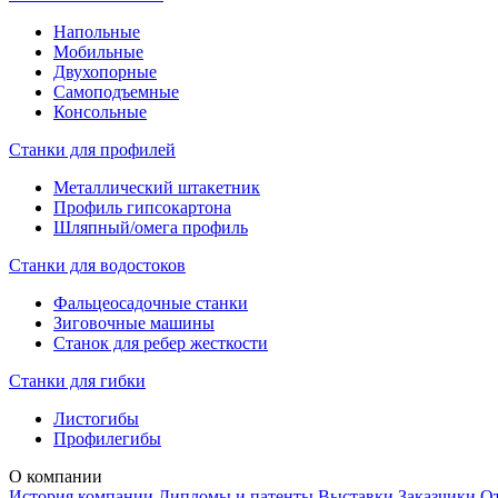
Напольные
Мобильные
Двухопорные
Самоподъемные
Консольные
Станки для профилей
Металлический штакетник
Профиль гипсокартона
Шляпный/омега профиль
Станки для водостоков
Фальцеосадочные станки
Зиговочные машины
Станок для ребер жесткости
Станки для гибки
Листогибы
Профилегибы
О компании
История компании
Дипломы и патенты
Выставки
Заказчики
О