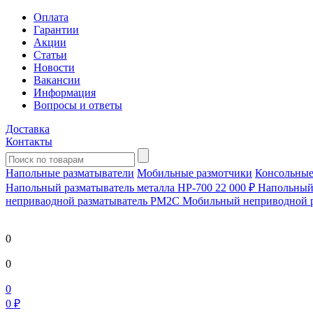
Оплата
Гарантии
Акции
Статьи
Новости
Вакансии
Информация
Вопросы и ответы
Доставка
Контакты
Напольные разматыватели
Мобильные размотчики
Консольные
Напольный разматыватель металла HP-700
22 000 ₽
Напольный 
непривaодной разматыватель РМ2С Мобильный неприводной 
0
0
0
0 ₽