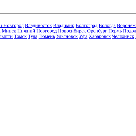
й Новгород
Владивосток
Владимир
Волгоград
Вологда
Воронеж
а
Минск
Нижний Новгород
Новосибирск
Оренбург
Пермь
Подол
льятти
Томск
Тула
Тюмень
Ульяновск
Уфа
Хабаровск
Челябинск