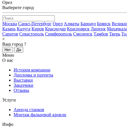
Орел
Выберите город
Москва
Санкт-Петербург
Орел
Алматы
Барнаул
Брянск
Велики
Казань
Калуга
Киров
Краснодар
Красноярск
Липецк
Махачкал
Саратов
Севастополь
Симферополь
Смоленск
Тамбов
Тверь
То
×
Ваш город
?
Нет
Да
Меню
О нас
История компании
Дипломы и патенты
Выставки
Заказчики
Отзывы
Услуги
Аренда станков
Монтаж фальцевой кровли
Инфо