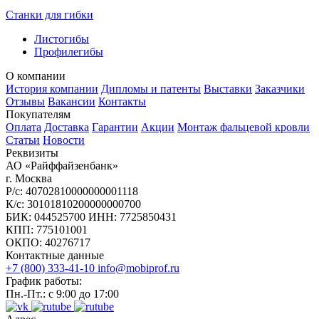
Станки для гибки
Листогибы
Профилегибы
О компании
История компании
Дипломы и патенты
Выставки
Заказчики
Отзывы
Вакансии
Контакты
Покупателям
Оплата
Доставка
Гарантии
Акции
Монтаж фальцевой кровли
Статьи
Новости
Реквизиты
АО «Райффайзенбанк»
г. Москва
Р/с: 40702810000000001118
К/с: 30101810200000000700
БИК: 044525700 ИНН: 7725850431
КПП: 775101001
ОКПО: 40276717
Контактные данные
+7 (800) 333-41-10
info@mobiprof.ru
График работы:
Пн.-Пт.: с 9:00 до 17:00