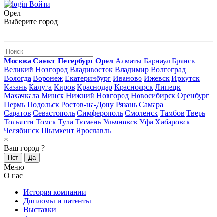
Войти
Орел
Выберите город
Москва
Санкт-Петербург
Орел
Алматы
Барнаул
Брянск
Великий Новгород
Владивосток
Владимир
Волгоград
Вологда
Воронеж
Екатеринбург
Иваново
Ижевск
Иркутск
Казань
Калуга
Киров
Краснодар
Красноярск
Липецк
Махачкала
Минск
Нижний Новгород
Новосибирск
Оренбург
Пермь
Подольск
Ростов-на-Дону
Рязань
Самара
Саратов
Севастополь
Симферополь
Смоленск
Тамбов
Тверь
Тольятти
Томск
Тула
Тюмень
Ульяновск
Уфа
Хабаровск
Челябинск
Шымкент
Ярославль
×
Ваш город
?
Нет
Да
Меню
О нас
История компании
Дипломы и патенты
Выставки