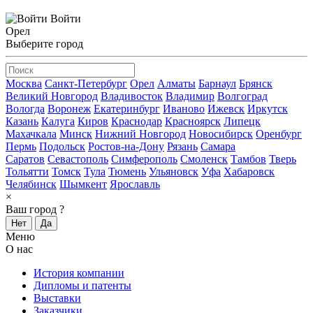
Войти
Орел
Выберите город
Москва
Санкт-Петербург
Орел
Алматы
Барнаул
Брянск
Великий Новгород
Владивосток
Владимир
Волгоград
Вологда
Воронеж
Екатеринбург
Иваново
Ижевск
Иркутск
Казань
Калуга
Киров
Краснодар
Красноярск
Липецк
Махачкала
Минск
Нижний Новгород
Новосибирск
Оренбург
Пермь
Подольск
Ростов-на-Дону
Рязань
Самара
Саратов
Севастополь
Симферополь
Смоленск
Тамбов
Тверь
Тольятти
Томск
Тула
Тюмень
Ульяновск
Уфа
Хабаровск
Челябинск
Шымкент
Ярославль
×
Ваш город
?
Нет
Да
Меню
О нас
История компании
Дипломы и патенты
Выставки
Заказчики