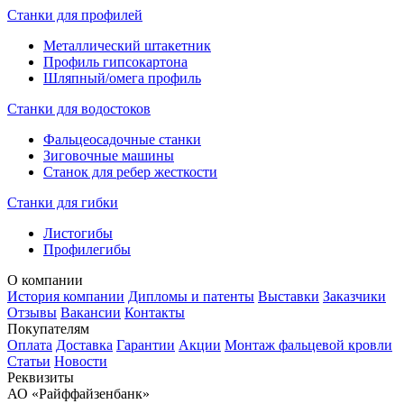
Станки для профилей
Металлический штакетник
Профиль гипсокартона
Шляпный/омега профиль
Станки для водостоков
Фальцеосадочные станки
Зиговочные машины
Станок для ребер жесткости
Станки для гибки
Листогибы
Профилегибы
О компании
История компании
Дипломы и патенты
Выставки
Заказчики
Отзывы
Вакансии
Контакты
Покупателям
Оплата
Доставка
Гарантии
Акции
Монтаж фальцевой кровли
Статьи
Новости
Реквизиты
АО «Райффайзенбанк»