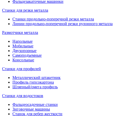
Фальцезакаточные машинки
Станки для резки металла
Станки продольно-поперечной резки металла
Линии продольно-поперечной резки рулонного металла
Размотчики металла
Напольные
Мобильные
Двухопорные
Самоподъемные
Консольные
Станки для профилей
Металлический штакетник
Профиль гипсокартона
Шляпный/омега профиль
Станки для водостоков
Фальцеосадочные станки
Зиговочные машины
Станок для ребер жесткости