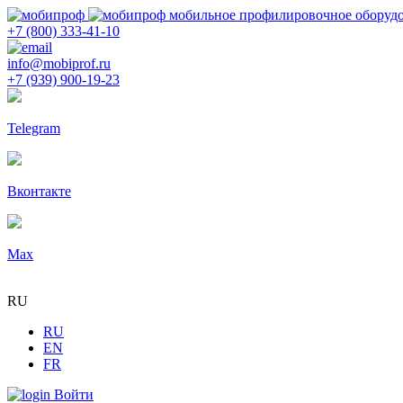
мобильное профилировочное оборуд
+7 (800) 333-41-10
info@mobiprof.ru
+7 (939) 900-19-23
Telegram
Вконтакте
Max
RU
RU
EN
FR
Войти