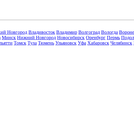
кий Новгород
Владивосток
Владимир
Волгоград
Вологда
Ворон
а
Минск
Нижний Новгород
Новосибирск
Оренбург
Пермь
Подол
льятти
Томск
Тула
Тюмень
Ульяновск
Уфа
Хабаровск
Челябинск