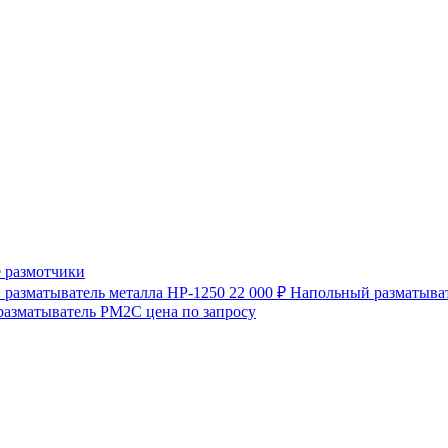
 размотчики
разматыватель металла HP-1250
22 000 ₽
Напольный разматыват
разматыватель РМ2С
цена по запросу