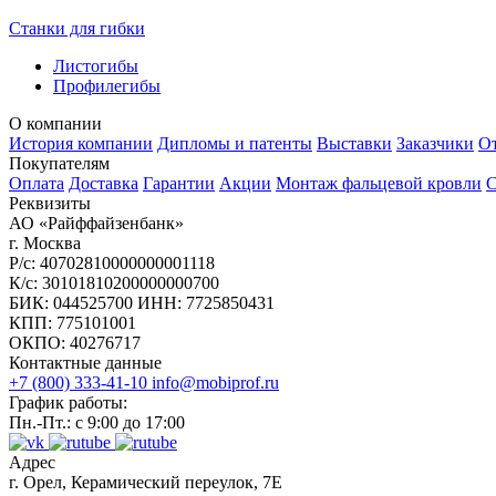
Станки для гибки
Листогибы
Профилегибы
О компании
История компании
Дипломы и патенты
Выставки
Заказчики
О
Покупателям
Оплата
Доставка
Гарантии
Акции
Монтаж фальцевой кровли
С
Реквизиты
АО «Райффайзенбанк»
г. Москва
Р/с: 40702810000000001118
К/с: 30101810200000000700
БИК: 044525700 ИНН: 7725850431
КПП: 775101001
ОКПО: 40276717
Контактные данные
+7 (800) 333-41-10
info@mobiprof.ru
График работы:
Пн.-Пт.: с 9:00 до 17:00
Адрес
г. Орел, Керамический переулок, 7Е