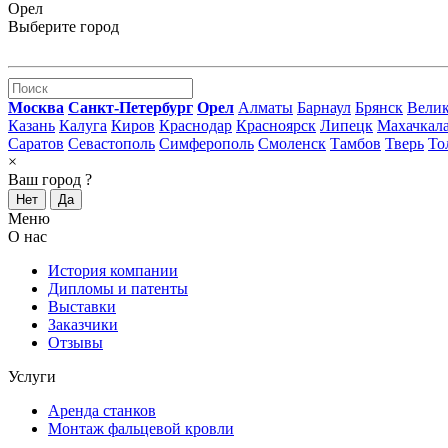
Орел
Выберите город
Москва
Санкт-Петербург
Орел
Алматы
Барнаул
Брянск
Вели
Казань
Калуга
Киров
Краснодар
Красноярск
Липецк
Махачкал
Саратов
Севастополь
Симферополь
Смоленск
Тамбов
Тверь
То
×
Ваш город
?
Нет
Да
Меню
О нас
История компании
Дипломы и патенты
Выставки
Заказчики
Отзывы
Услуги
Аренда станков
Монтаж фальцевой кровли