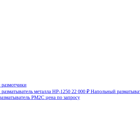
 размотчики
разматыватель металла HP-1250
22 000 ₽
Напольный разматыват
разматыватель РМ2С
цена по запросу