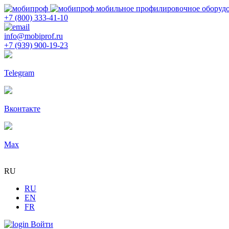
мобильное профилировочное оборуд
+7 (800) 333-41-10
info@mobiprof.ru
+7 (939) 900-19-23
Telegram
Вконтакте
Max
RU
RU
EN
FR
Войти