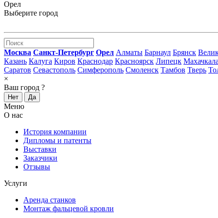
Орел
Выберите город
Москва
Санкт-Петербург
Орел
Алматы
Барнаул
Брянск
Вели
Казань
Калуга
Киров
Краснодар
Красноярск
Липецк
Махачкал
Саратов
Севастополь
Симферополь
Смоленск
Тамбов
Тверь
То
×
Ваш город
?
Нет
Да
Меню
О нас
История компании
Дипломы и патенты
Выставки
Заказчики
Отзывы
Услуги
Аренда станков
Монтаж фальцевой кровли