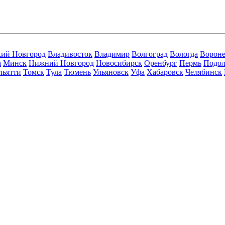
кий Новгород
Владивосток
Владимир
Волгоград
Вологда
Ворон
а
Минск
Нижний Новгород
Новосибирск
Оренбург
Пермь
Подол
льятти
Томск
Тула
Тюмень
Ульяновск
Уфа
Хабаровск
Челябинск