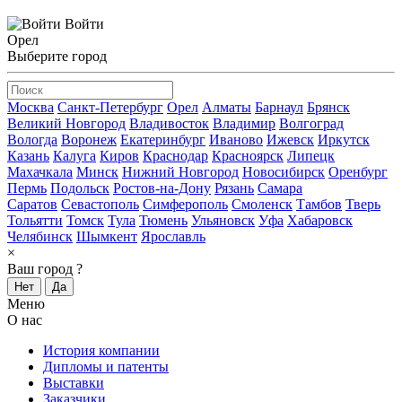
Войти
Орел
Выберите город
Москва
Санкт-Петербург
Орел
Алматы
Барнаул
Брянск
Великий Новгород
Владивосток
Владимир
Волгоград
Вологда
Воронеж
Екатеринбург
Иваново
Ижевск
Иркутск
Казань
Калуга
Киров
Краснодар
Красноярск
Липецк
Махачкала
Минск
Нижний Новгород
Новосибирск
Оренбург
Пермь
Подольск
Ростов-на-Дону
Рязань
Самара
Саратов
Севастополь
Симферополь
Смоленск
Тамбов
Тверь
Тольятти
Томск
Тула
Тюмень
Ульяновск
Уфа
Хабаровск
Челябинск
Шымкент
Ярославль
×
Ваш город
?
Нет
Да
Меню
О нас
История компании
Дипломы и патенты
Выставки
Заказчики