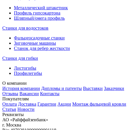
Металлический штакетник
Профиль гипсокартона
Шляпный/омега профиль
Станки для водостоков
Фальцеосадочные станки
Зиговочные машины
Станок для ребер жесткости
Станки для гибки
Листогибы
Профилегибы
О компании
История компании
Дипломы и патенты
Выставки
Заказчики
Отзывы
Вакансии
Контакты
Покупателям
Оплата
Доставка
Гарантии
Акции
Монтаж фальцевой кровли
Статьи
Новости
Реквизиты
АО «Райффайзенбанк»
г. Москва