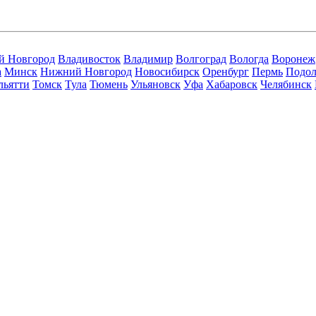
й Новгород
Владивосток
Владимир
Волгоград
Вологда
Воронеж
а
Минск
Нижний Новгород
Новосибирск
Оренбург
Пермь
Подол
льятти
Томск
Тула
Тюмень
Ульяновск
Уфа
Хабаровск
Челябинск