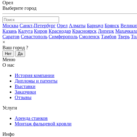
Орел
Выберите город
Москва
Санкт-Петербург
Орел
Алматы
Барнаул
Брянск
Велики
Казань
Калуга
Киров
Краснодар
Красноярск
Липецк
Махачкал
Саратов
Севастополь
Симферополь
Смоленск
Тамбов
Тверь
То
×
Ваш город
?
Нет
Да
Меню
О нас
История компании
Дипломы и патенты
Выставки
Заказчики
Отзывы
Услуги
Аренда станков
Монтаж фальцевой кровли
Инфо