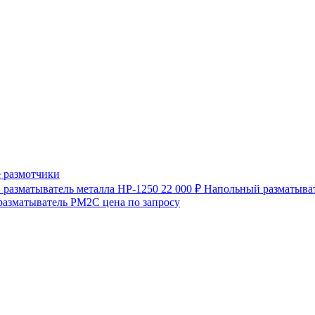
 размотчики
разматыватель металла HP-1250
22 000 ₽
Напольный разматыват
разматыватель РМ2С
цена по запросу