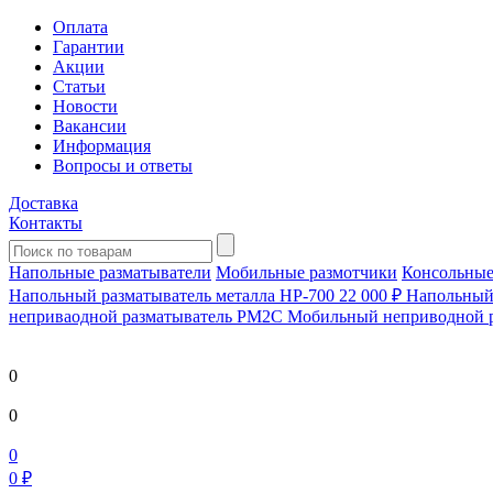
Оплата
Гарантии
Акции
Статьи
Новости
Вакансии
Информация
Вопросы и ответы
Доставка
Контакты
Напольные разматыватели
Мобильные размотчики
Консольные
Напольный разматыватель металла HP-700
22 000 ₽
Напольный 
непривaодной разматыватель РМ2С Мобильный неприводной 
0
0
0
0 ₽